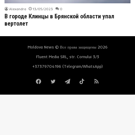
Alexandra
13/05/2023
0
В городе Клинцы в Брянской области упал
вертолет
Moldova News © Все права защищены 2026
Fluent Media SRL, str. Cornului 3/3
+37379704196 (Telegram/WhatsApp)
Facebook
Twitter
Telegram
TikTok
RSS