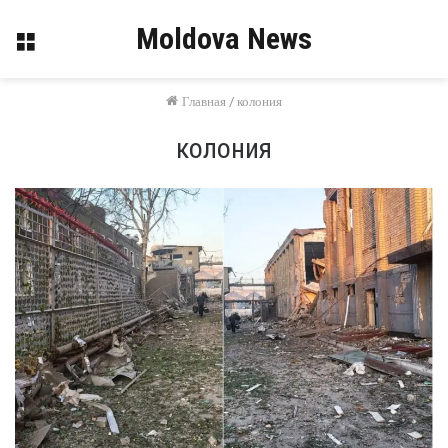
Moldova News
Меню
Главная
/
колония
колония