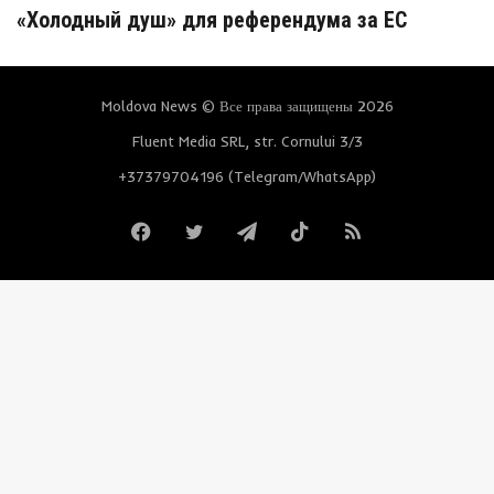
«Холодный душ» для референдума за ЕС
Moldova News © Все права защищены 2026
Fluent Media SRL, str. Cornului 3/3
+37379704196 (Telegram/WhatsApp)
Facebook
Twitter
Telegram
TikTok
RSS