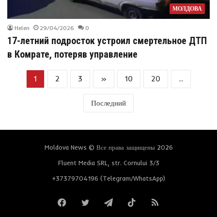
МОЛДОВА
Helen
29/04/2026
0
17-летний подросток устроил смертельное ДТП
в Комрате, потеряв управление
1
2
3
»
10
20
...
Последний
Moldova News © Все права защищены 2026
Fluent Media SRL, str. Cornului 3/3
+37379704196 (Telegram/WhatsApp)
Facebook
Twitter
Telegram
TikTok
RSS