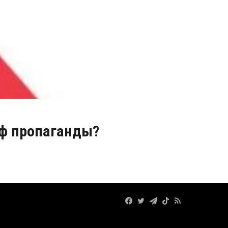
иф пропаганды?
Facebook
Twitter
Telegram
TikTok
RSS