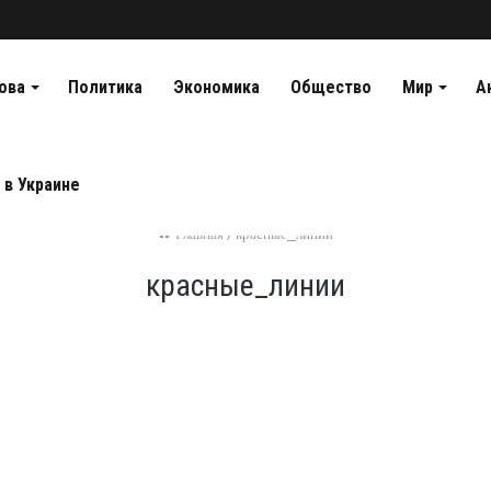
ова
Политика
Экономика
Общество
Мир
А
 в Украине
Главная
/
красные_линии
красные_линии