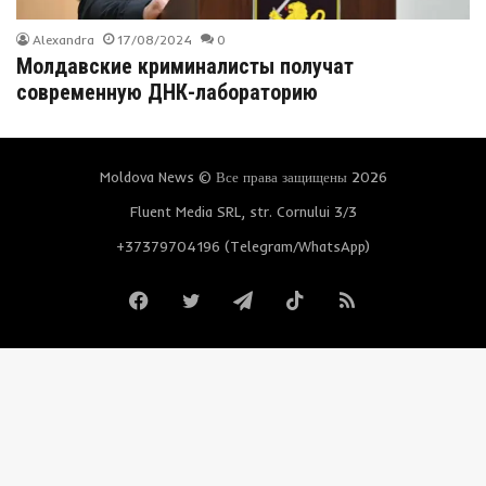
Alexandra
17/08/2024
0
Молдавские криминалисты получат
современную ДНК-лабораторию
Moldova News © Все права защищены 2026
Fluent Media SRL, str. Cornului 3/3
+37379704196 (Telegram/WhatsApp)
Facebook
Twitter
Telegram
TikTok
RSS