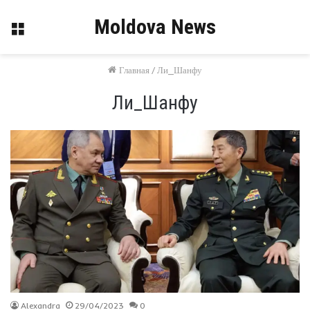
Moldova News
Меню
Главная
/
Ли_Шанфу
Ли_Шанфу
Alexandra
29/04/2023
0