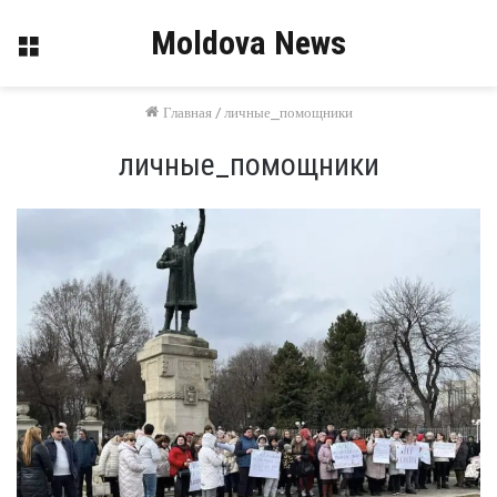
Moldova News
Меню
Главная
/
личные_помощники
личные_помощники