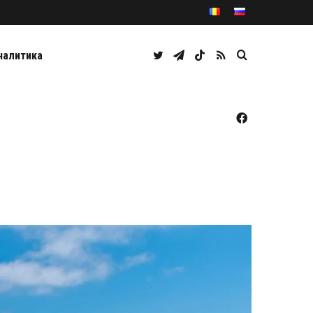
Twitter
Telegram
TikTok
RSS
Caută
налитика
Facebook