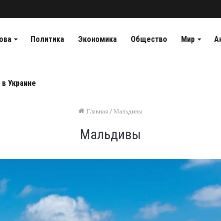
ова
Политика
Экономика
Общество
Мир
А
 в Украине
Главная
/
Мальдивы
Мальдивы