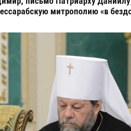
имир, письмо Патриарху Даниилу; 
ессарабскую митрополию «в без