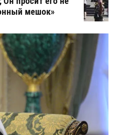
Он просит его не
донный мешок»