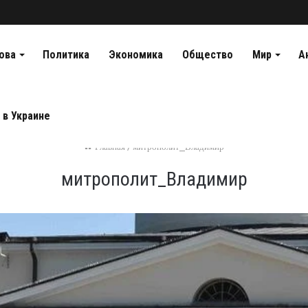
ова
Политика
Экономика
Общество
Мир
А
 в Украине
Главная
/
митрополит_Владимир
митрополит_Владимир