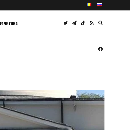
Twitter
Telegram
TikTok
RSS
Caută
налитика
Facebook