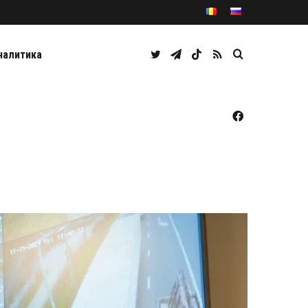
Twitter
Telegram
TikTok
RSS
Caută
налитика
Facebook