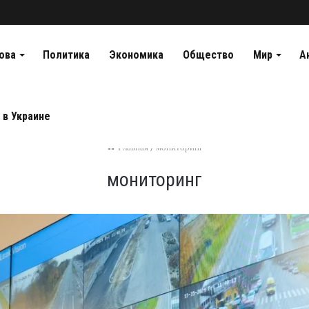
ова
Политика
Экономика
Общество
Мир
А
 в Украине
Главная
/
мониторинг
мониторинг