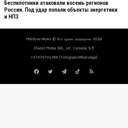
Беспилотники атаковали восемь регионов
России. Под удар попали объекты энергетики
и НПЗ
Moldova News © Все права защищены 2026
Fluent Media SRL, str. Cornului 3/3
+37379704196 (Telegram/WhatsApp)
Facebook
Twitter
Telegram
TikTok
RSS