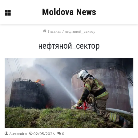
Moldova News
Меню
Главная
/
нефтяной_сектор
нефтяной_сектор
Alexandra
02/05/2024
0