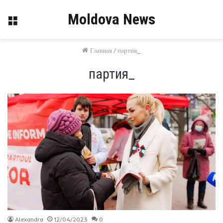
Moldova News
Меню
Главная
/
партия_
партия_
Alexandra
12/04/2023
0