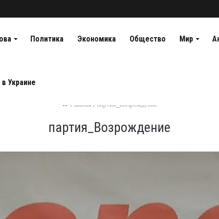
ова
Политика
Экономика
Общество
Мир
А
 в Украине
Главная
/
партия_Возрождение
партия_Возрождение