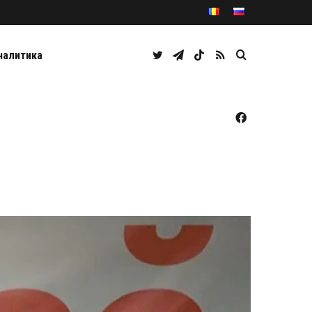
Twitter
Telegram
TikTok
RSS
Caută
налитика
Facebook