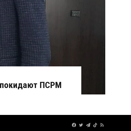
в покидают ПСРМ
Facebook
Twitter
Telegram
TikTok
RSS