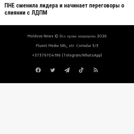
ПНЕ сменила лидера и начинает переговоры о
слиянии с ЛДПМ
Moldova News © Все права защищены 2026
Fluent Media SRL, str. Cornului 3/3
+37379704196 (Telegram/WhatsApp)
Facebook
Twitter
Telegram
TikTok
RSS