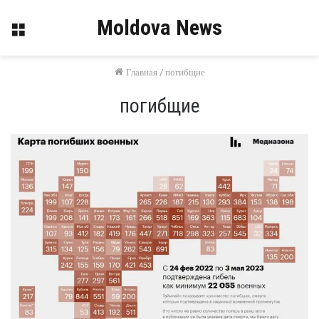
Moldova News
Меню
Главная
/
погибщие
погибщие