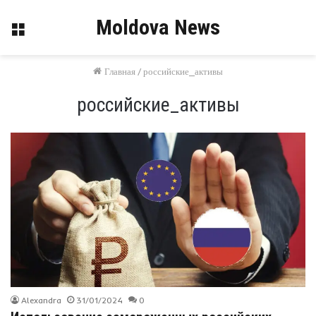
Moldova News
Меню
Главная
/
российские_активы
российские_активы
Alexandra
31/01/2024
0