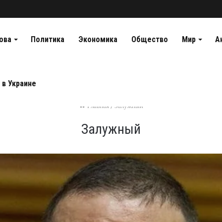
ова
Политика
Экономика
Общество
Мир
А
 в Украине
Главная
/
Залужный
Залужный