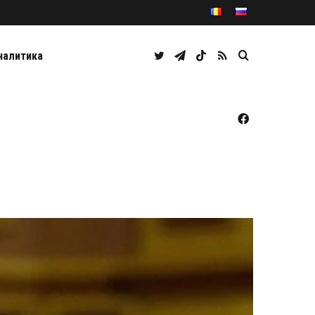
Twitter
Telegram
TikTok
RSS
Caută
налитика
Facebook