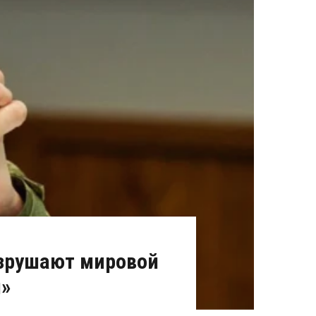
зрушают мировой
й»