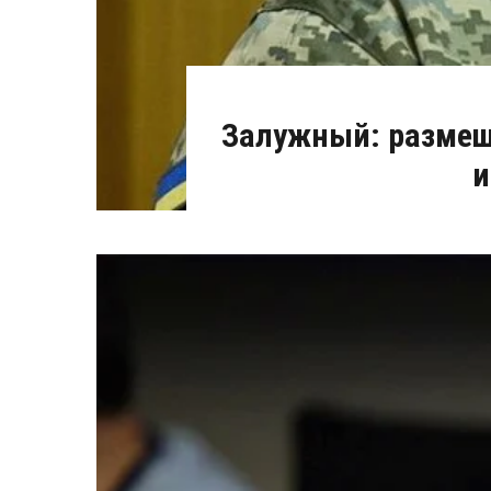
Залужный: размещ
и