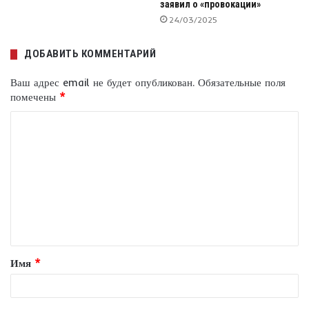
заявил о «провокации»
24/03/2025
ДОБАВИТЬ КОММЕНТАРИЙ
Ваш адрес email не будет опубликован.
Обязательные поля
помечены
*
К
о
м
м
е
н
т
Имя
*
а
р
и