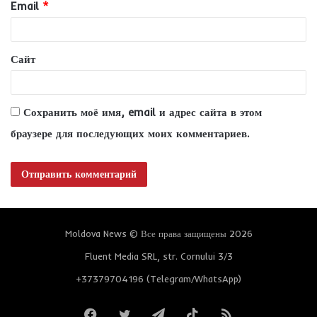
Email
*
й
*
Сайт
Сохранить моё имя, email и адрес сайта в этом
браузере для последующих моих комментариев.
Moldova News © Все права защищены 2026
Fluent Media SRL, str. Cornului 3/3
+37379704196 (Telegram/WhatsApp)
Facebook
Twitter
Telegram
TikTok
RSS