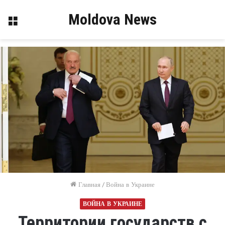
Moldova News
Меню
Главная
/
Война в Украине
ВОЙНА В УКРАИНЕ
Территории государств с