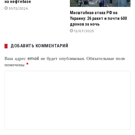
на нефтебазе
31/12/2024
Масштабная атака РФ на
Украину: 26 ракет и почти 600
дронов за ночь
12/07/2025
ДОБАВИТЬ КОММЕНТАРИЙ
Ваш адрес email не будет опубликован.
Обязательные поля
помечены
*
К
о
м
м
е
н
т