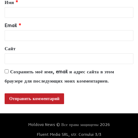
Имя
*
а
р
и
Email
*
й
*
Сайт
Сохранить моё имя, email и адрес сайта в этом
браузере для последующих моих комментариев.
Moldova News © Все права защищены 2026
Fluent Media SRL, str. Cornului 3/3