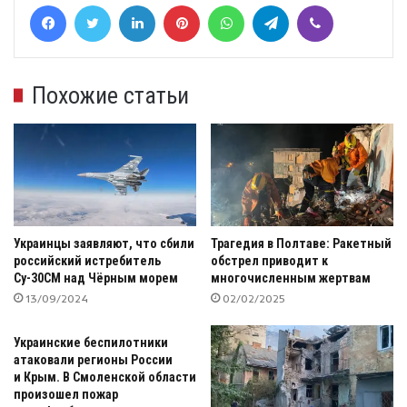
Facebook
Twitter
LinkedIn
Pinterest
WhatsApp
Telegram
Viber
Похожие статьи
Украинцы заявляют, что сбили
Трагедия в Полтаве: Ракетный
российский истребитель
обстрел приводит к
Су-30СМ над Чёрным морем
многочисленным жертвам
13/09/2024
02/02/2025
Украинские беспилотники
атаковали регионы России
и Крым. В Смоленской области
произошел пожар