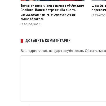
Трогательные стихи в память об Аркадие
Штрафы и
Спойялэ. Ионел Истрати: «Во сне ты
перевозч
расскажешь нам, что режиссируешь
25/07/
выше облаков»
20/06/2024
ДОБАВИТЬ КОММЕНТАРИЙ
Ваш адрес email не будет опубликован.
Обязательны
К
о
м
м
е
н
т