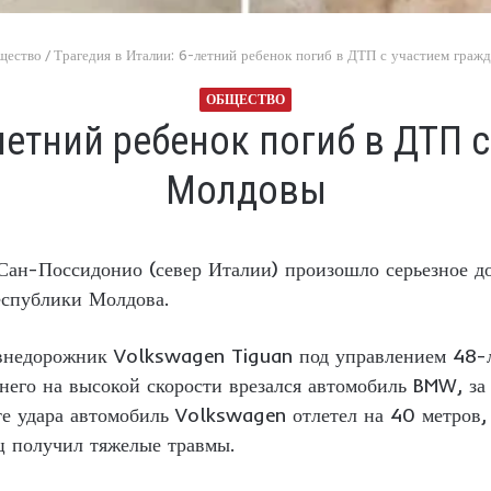
щество
/
Трагедия в Италии: 6-летний ребенок погиб в ДТП с участием гра
ОБЩЕСТВО
-летний ребенок погиб в ДТП 
Молдовы
Сан-Поссидонио (север Италии) произошло серьезное д
еспублики Молдова.
недорожник Volkswagen Tiguan под управлением 48-ле
в него на высокой скорости врезался автомобиль BMW, з
те удара автомобиль Volkswagen отлетел на 40 метров,
ец получил тяжелые травмы.