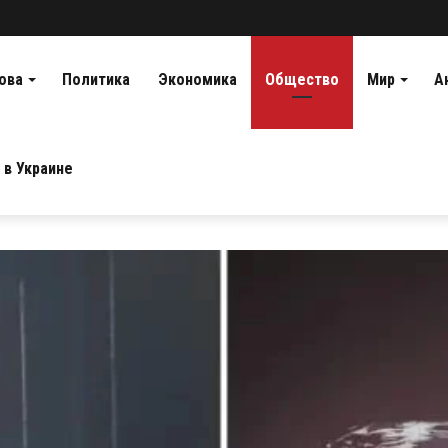
ова
Политика
Экономика
Общество
Мир
А
 в Украине