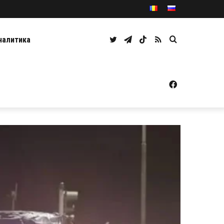
Twitter
Telegram
TikTok
RSS
Caută
налитика
Facebook