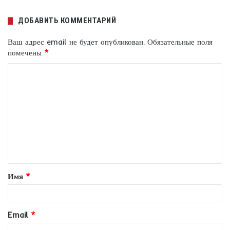
ДОБАВИТЬ КОММЕНТАРИЙ
Ваш адрес email не будет опубликован.
Обязательные поля
помечены
*
К
о
м
м
е
н
т
Имя
*
а
р
и
Email
*
й