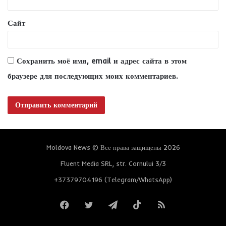
*
Сайт
Сохранить моё имя, email и адрес сайта в этом
браузере для последующих моих комментариев.
Moldova News © Все права защищены 2026
Fluent Media SRL, str. Cornului 3/3
+37379704196 (Telegram/WhatsApp)
Facebook
Twitter
Telegram
TikTok
RSS