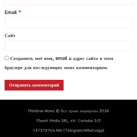
и
Email
*
й
*
Сайт
Сохранить моё имя, email и адрес сайта в этом
браузере для последующих моих комментариев.
Moldova News © Все права защищены 2026
Fluent Media SRL, str. Cornului 3/3
+37379704196 (Telegram/WhatsApp)