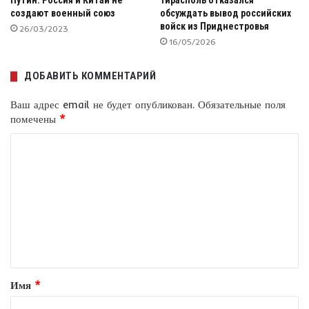
Путин: Россия и Китай не
Тирасполь отказался
создают военный союз
обсуждать вывод российских
войск из Приднестровья
26/03/2023
16/05/2026
ДОБАВИТЬ КОММЕНТАРИЙ
Ваш адрес email не будет опубликован.
Обязательные поля
помечены
*
К
о
м
м
е
н
т
Имя
*
а
р