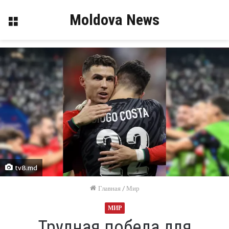
Moldova News
Меню
tv8.md
Главная
/
Мир
МИР
Трудная победа для