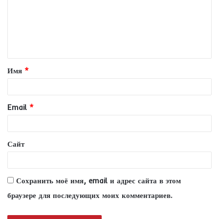
м
е
н
т
Имя
*
а
р
и
Email
*
й
*
Сайт
Сохранить моё имя, email и адрес сайта в этом
браузере для последующих моих комментариев.