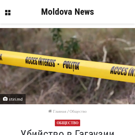
Moldova News
Меню
stiri.md
Главная
/
Общество
ОБЩЕСТВО
Убийство в Гагаузии