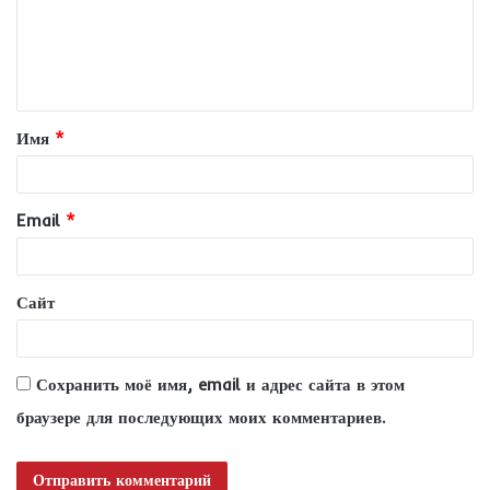
м
е
н
т
Имя
*
а
р
и
Email
*
й
*
Сайт
Сохранить моё имя, email и адрес сайта в этом
браузере для последующих моих комментариев.