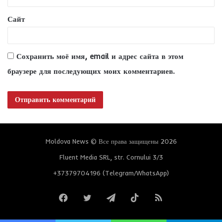
*
Сайт
Сохранить моё имя, email и адрес сайта в этом
браузере для последующих моих комментариев.
Moldova News © Все права защищены 2026
Fluent Media SRL, str. Cornului 3/3
+37379704196 (Telegram/WhatsApp)
Facebook
Twitter
Telegram
TikTok
RSS