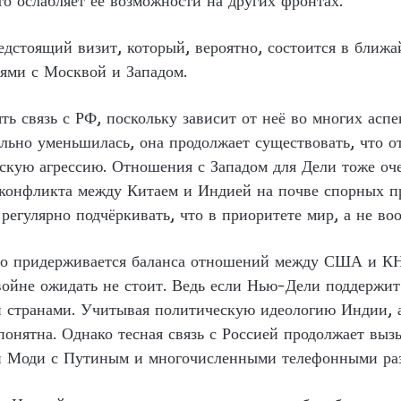
то ослабляет её возможности на других фронтах.
едстоящий визит, который, вероятно, состоится в ближа
ями с Москвой и Западом.
ть связь с РФ, поскольку зависит от неё во многих асп
ельно уменьшилась, она продолжает существовать, что о
йскую агрессию. Отношения с Западом для Дели тоже о
конфликта между Китаем и Индией на почве спорных п
егулярно подчёркивать, что в приоритете мир, а не в
о придерживается баланса отношений между США и КНР
ойне ожидать не стоит. Ведь если Нью-Дели поддержит 
и странами. Учитывая политическую идеологию Индии, 
понятна. Однако тесная связь с Россией продолжает выз
й Моди с Путиным и многочисленными телефонными раз