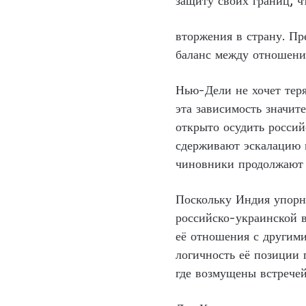
защиту своих границ, ч
вторжения в страну. Пр
баланс между отношени
Нью-Дели не хочет теря
эта зависимость значит
открыто осудить росси
сдерживают эскалацию 
чиновники продолжают р
Поскольку Индия упорн
российско-украинской в
её отношения с другим
логичность её позиции 
где возмущены встрече