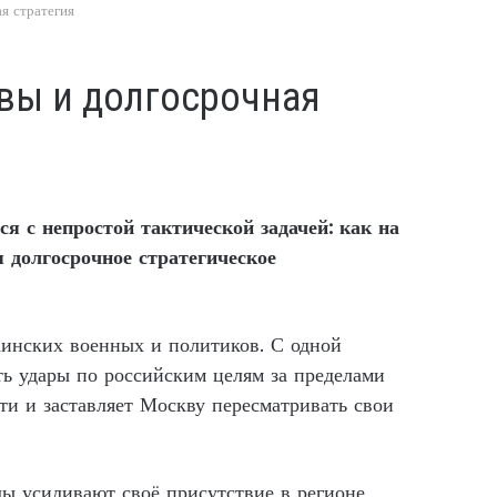
я стратегия
овы и долгосрочная
я с непростой тактической задачей: как на
я долгосрочное стратегическое
аинских военных и политиков. С одной
ть удары по российским целям за пределами
ти и заставляет Москву пересматривать свои
ы усиливают своё присутствие в регионе,