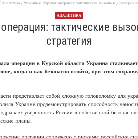
/
Аналитика
/
Украина и Курская операция: тактические вызовы и долгосрочна
АНАЛИТИКА
 операция: тактические выз
стратегия
чала операции в Курской области Украина сталкиваетс
ионе, когда и как безопасно отойти, при этом сохраня
ласти представляет собой сложную головоломку для укр
олила Украине продемонстрировать способность наноси
подрывает уверенность России в собственной безопаснос
ческие планы.
олжение операции сопряжено с рисками: российские сил