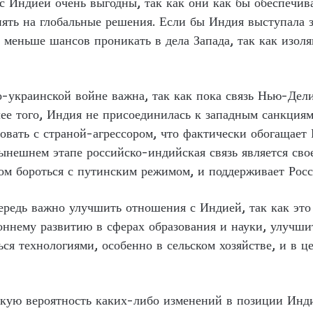
с Индией очень выгодны, так как они как бы обеспечи
иять на глобальные решения. Если бы Индия выступала 
 меньше шансов проникать в дела Запада, так как изол
-украинской войне важна, так как пока связь Нью-Дели
ее того, Индия не присоединилась к западным санкциям
овать с страной-агрессором, что фактически обогащает 
ынешнем этапе российско-индийская связь является свое
ом бороться с путинским режимом, и поддерживает Рос
редь важно улучшить отношения с Индией, так как это 
оннему развитию в сферах образования и науки, улучши
ся технологиями, особенно в сельском хозяйстве, и в 
зкую вероятность каких-либо изменений в позиции Инд