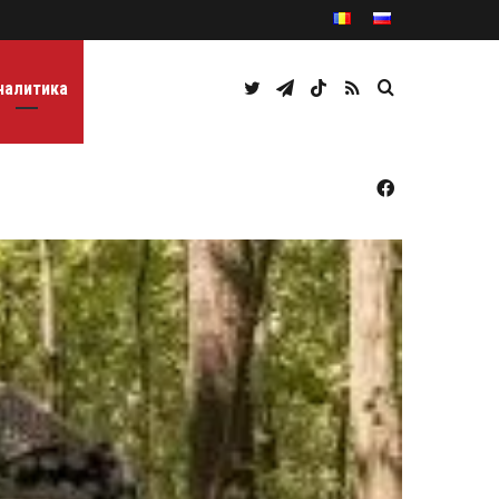
Twitter
Telegram
TikTok
RSS
Caută
налитика
Facebook