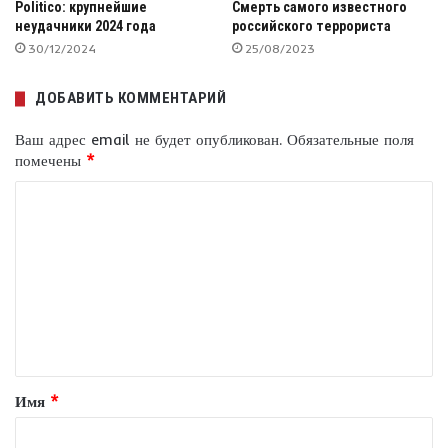
Politico: крупнейшие
Смерть самого известного
неудачники 2024 года
российского террориста
30/12/2024
25/08/2023
ДОБАВИТЬ КОММЕНТАРИЙ
Ваш адрес email не будет опубликован.
Обязательные поля
помечены
*
К
о
м
м
е
н
т
Имя
*
а
р