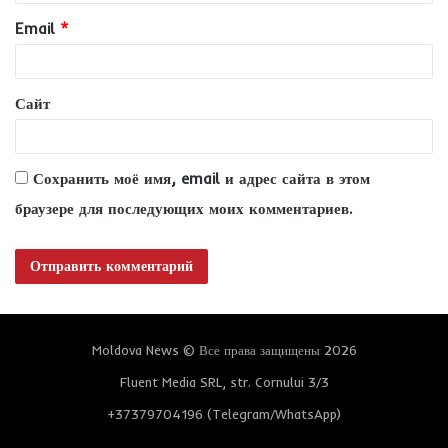
и
Email
*
й
*
Сайт
Сохранить моё имя, email и адрес сайта в этом
браузере для последующих моих комментариев.
Moldova News © Все права защищены 2026
Fluent Media SRL, str. Cornului 3/3
+37379704196 (Telegram/WhatsApp)