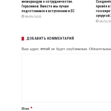
меморандум о сотрудничестве.
Соединён
Герасимов: Вместе мы лучше
провёл в
подготовимся к вступлению в ЕС
госсекре
супругой
18/05/2025
26/12/2
ДОБАВИТЬ КОММЕНТАРИЙ
Ваш адрес email не будет опубликован.
Обязательны
К
о
м
м
е
н
т
Имя
*
а