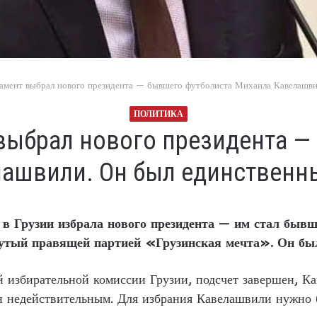
ламент выбрал нового президента — бывшего футболиста Михаила Кавелашви
ПОЛИТИКА
 выбрал нового президента —
лашвили. Он был единственн
в Грузии избрала нового президента — им стал бывш
тый правящей партией «Грузинская мечта». Он был
 избирательной комиссии Грузии, подсчет завершен, К
н недействительным. Для избрания Кавелашвили нужно 