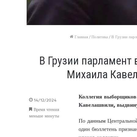
Главная
/
Политика
/
В Грузии пар
В Грузии парламент
Михаила Каве
Коллегия выборщиков 
14/12/2024
Кавелашвили, выдвину
Время чтения
меньше минуты
По
данным
Центральной
один бюллетень призна