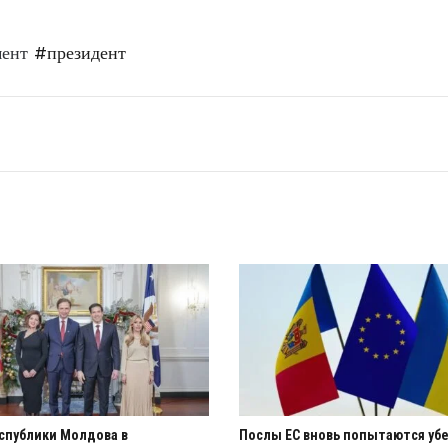
мент
#президент
спублики Молдова в
Послы ЕС вновь попытаются уб