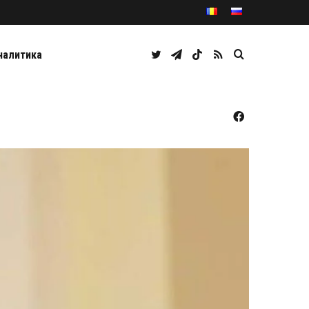
Twitter
Telegram
TikTok
RSS
Caută
налитика
Facebook