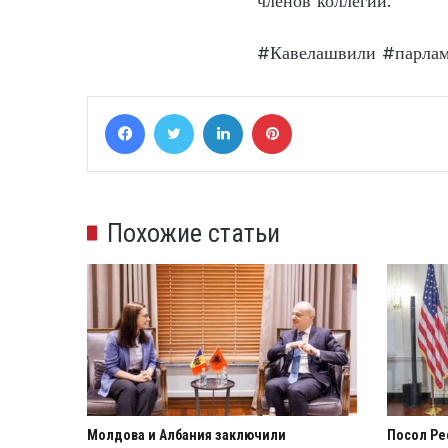
членов коллегии.
#Кавелашвили #парла
Facebook
Twitter
LinkedIn
Pinterest
Похожие статьи
Молдова и Албания заключили
Посол Ре