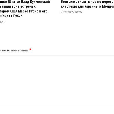
ных Штатах Влад Кулминский
Венгрию открыть новые перег
 Вашингтоне встречу с
кластеры для Украины и Молд
тарём США Марко Рубио и его
22/07/2026
 Жанетт Рубио
025
е поля помечены
*