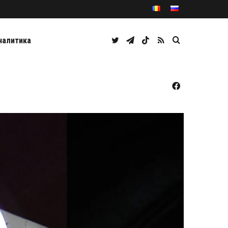
Twitter
Telegram
TikTok
RSS
Caută
налитика
Facebook