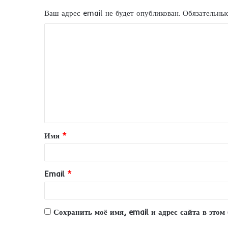
Ваш адрес email не будет опубликован.
Обязательны
К
о
м
м
е
н
т
Имя
*
а
р
и
Email
*
й
*
Сохранить моё имя, email и адрес сайта в это