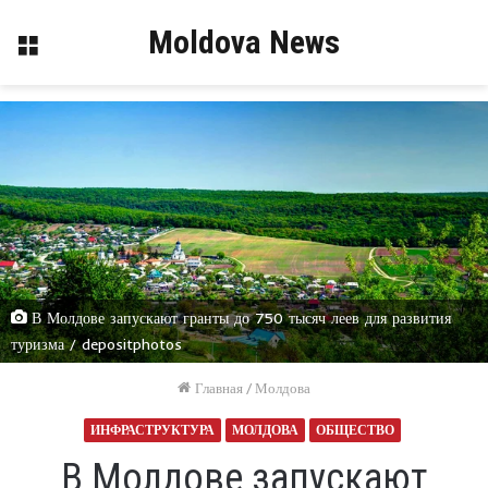
Moldova News
Меню
В Молдове запускают гранты до 750 тысяч леев для развития
туризма / depositphotos
Главная
/
Молдова
ИНФРАСТРУКТУРА
МОЛДОВА
ОБЩЕСТВО
В Молдове запускают