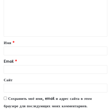
м
м
е
н
т
Имя
*
а
р
и
Email
*
й
*
Сайт
Сохранить моё имя, email и адрес сайта в этом
браузере для последующих моих комментариев.