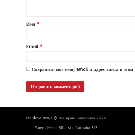
н
т
Имя
*
а
р
и
Email
*
й
*
Сохранить моё имя, email и адрес сайта в это
Moldova News © Все права защищены 2026
Fluent Media SRL, str. Cornului 3/3