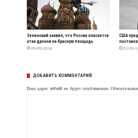
Зеленский заявил, что Россия опасается
США пред
атак дронов на Красную площадь
поставок
05/05/2026
02/05/
ДОБАВИТЬ КОММЕНТАРИЙ
Ваш адрес email не будет опубликован.
Обязательны
К
о
м
м
е