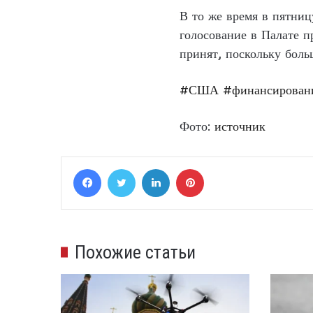
В то же время в пятни
голосование в Палате п
принят, поскольку боль
#США
#финансирован
Фото:
источник
Facebook
Twitter
LinkedIn
Pinterest
Похожие статьи