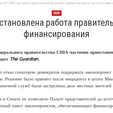
р
/
В США частично приостановлена работа правительства из-за отсутствия
МИР
тановлена работа правитель
финансирования
едерального правительства США частично приостановл
бщает
The Guardian
.
л отказ сенаторов-демократов поддержать законопроек
и. Решение было принято после инцидента в штате Минн
аничной служб были застрелены двое местных жителей 
а в Сенате не позволило Палате представителей до ист
упный пакет законопроектов, обеспечивающих финансиро