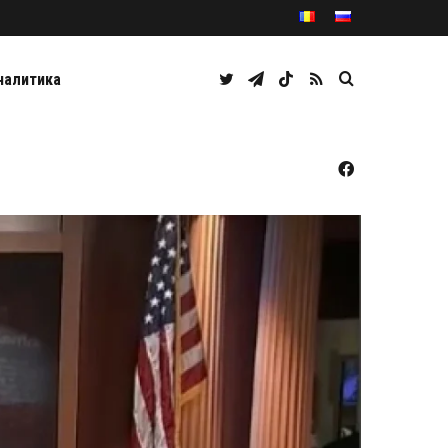
Twitter
Telegram
TikTok
RSS
Caută
налитика
Facebook