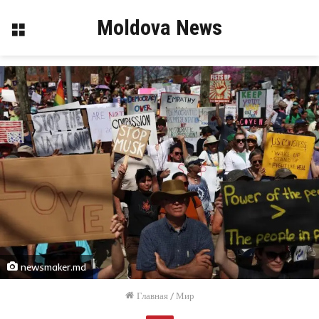
Moldova News
Меню
newsmaker.md
Главная
/
Мир