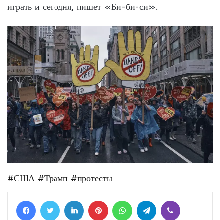
играть и сегодня, пишет «Би-би-си».
#США
#Трамп
#протесты
Facebook
Twitter
LinkedIn
Pinterest
WhatsApp
Telegram
Viber