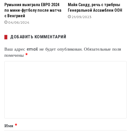
Румыния выиграла ЕВРО 2024
Майя Санду, речь с трибуны
по мини-футболу после матча
Генеральной Ассамблеи ООН
с Венгрией
21/09/2023
04/06/2024
ДОБАВИТЬ КОММЕНТАРИЙ
Ваш адрес email не будет опубликован.
Обязательные поля
помечены
*
К
о
м
м
е
н
т
Имя
*
а