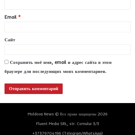
р
и
Email
*
й
*
Сайт
Сохранить моё имя, email и адрес сайта в этом
браузере для последующих моих комментариев.
Moldova News © Все права защищены 2026
Fluent Media SRL, str. Cornului 3/3
+37379704196 (Telegram/WhatsApp)