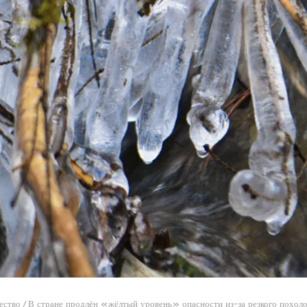
ество
/
В стране продлён «жёлтый уровень» опасности из-за резкого похоло