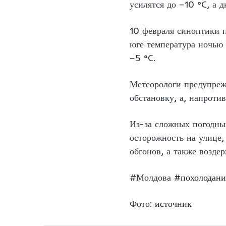
усилятся до −10 °C, а д
10 февраля синоптики п
юге температура ночью 
−5 °C.
Метеорологи предупреж
обстановку, а, напроти
Из-за сложных погодны
осторожность на улице,
обгонов, а также возде
#Молдова
#похолодани
Фото:
источник