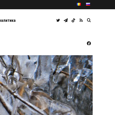
Twitter
Telegram
TikTok
RSS
Caută
налитика
Facebook