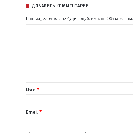
ДОБАВИТЬ КОММЕНТАРИЙ
Ваш адрес email не будет опубликован.
Обязательны
К
о
м
м
е
н
т
Имя
*
а
р
и
Email
*
й
*