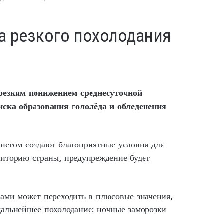
за резкого похолодания
резким понижением среднесуточной
ска образования гололёда и обледенения
негом создают благоприятные условия для
риторию страны, предупреждение будет
тами может переходить в плюсовые значения,
 дальнейшее похолодание: ночные заморозки