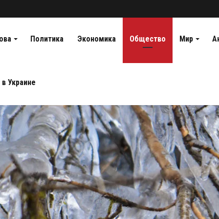
ова
Политика
Экономика
Общество
Мир
А
 в Украине