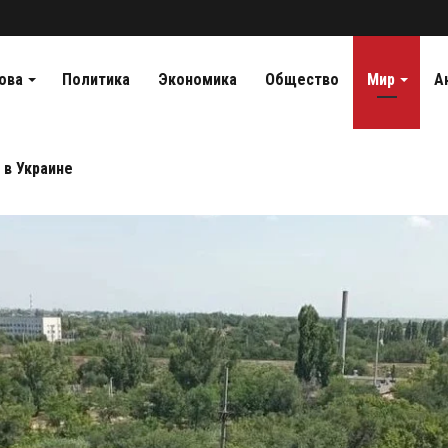
ова
Политика
Экономика
Общество
Мир
А
 в Украине