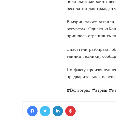
пока окна закроют плен
бесплатно для граждан»
В мэрии также заявили,
ресурса». Однако «Кон
пришлось ограничить по
Спасатели разбирают о
единиц техники,
сообщ
По факту произошедшег
предварительная верси
#Волгоград
#взрыв
#ка
Facebook
Twitter
LinkedIn
Pinterest