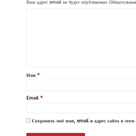
Ваш адрес email не будет опубликован.
Обязательны
К
о
м
м
е
н
т
Имя
*
а
р
и
Email
*
й
*
Сохранить моё имя, email и адрес сайта в это