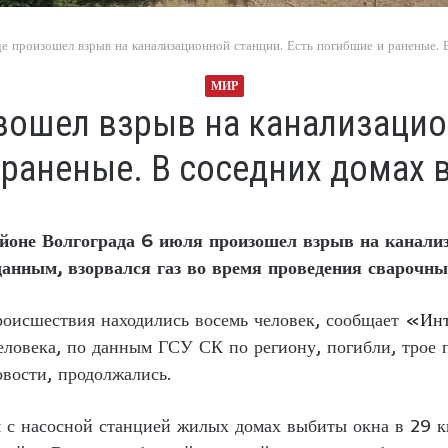
е произошел взрыв на канализационной станции. Есть погибшие и раненые.
МИР
зошел взрыв на канализацио
 раненые. В соседних домах 
йоне Волгограда 6 июля произошел взрыв на канализ
анным, взорвался газ во время проведения сварочны
роисшествия находились восемь человек, сообщает
«Инт
еловека, по данным ГСУ СК по региону, погибли, трое 
вости, продолжались.
 с насосной станцией жилых домах выбиты окна в 29 кв