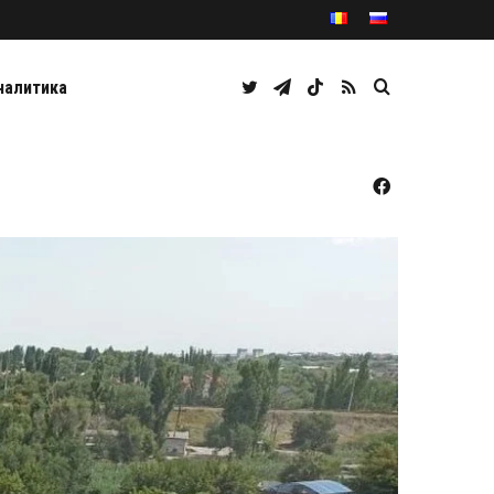
Twitter
Telegram
TikTok
RSS
Caută
налитика
Facebook