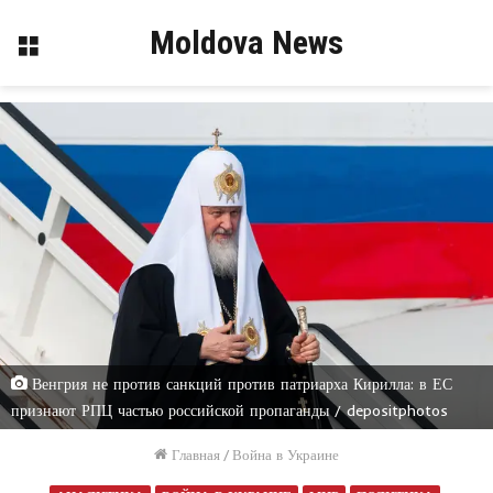
Moldova News
Меню
Венгрия не против санкций против патриарха Кирилла: в ЕС
признают РПЦ частью российской пропаганды / depositphotos
Главная
/
Война в Украине