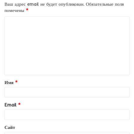
Ваш адрес email не будет опубликован.
Обязательные поля
помечены
*
К
о
м
м
е
н
т
Имя
*
а
р
и
Email
*
й
*
Сайт