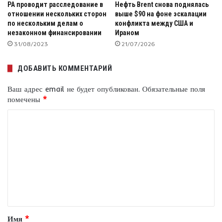
PA проводит расследование в
Нефть Brent снова поднялась
отношении нескольких сторон
выше $90 на фоне эскалации
по нескольким делам о
конфликта между США и
незаконном финансировании
Ираном
31/08/2023
21/07/2026
ДОБАВИТЬ КОММЕНТАРИЙ
Ваш адрес email не будет опубликован.
Обязательные поля
помечены
*
К
о
м
м
е
н
т
Имя
*
а