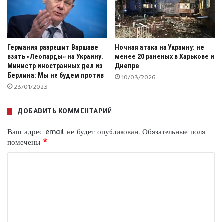
Германия разрешит Варшаве
Ночная атака на Украину: не
взять «Леопарды» на Украину.
менее 20 раненых в Харькове и
Министр иностранных дел из
Днепре
Берлина: Мы не будем против
10/03/2026
23/01/2023
ДОБАВИТЬ КОММЕНТАРИЙ
Ваш адрес email не будет опубликован.
Обязательные поля
помечены
*
К
о
м
м
е