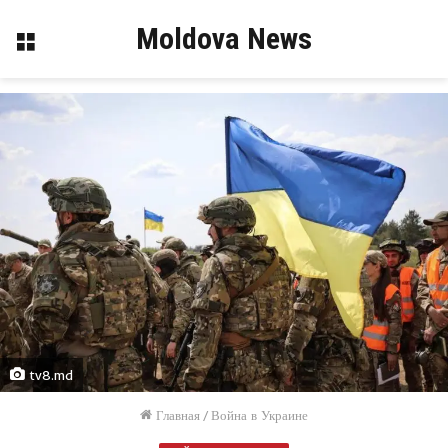
Moldova News
Меню
tv8.md
Главная
/
Война в Украине