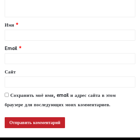
н
т
Имя
*
а
р
и
Email
*
й
*
Сайт
Сохранить моё имя, email и адрес сайта в этом
браузере для последующих моих комментариев.