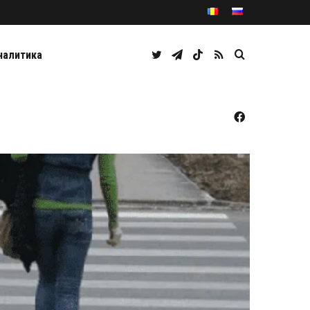
Twitter
Telegram
TikTok
RSS
Caută
налитика
Facebook