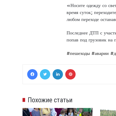
«Носите одежду со све
время суток; переходит
любом переходе останав
Последнее ДТП с участи
попав под грузовик на 
#пешеходы
#аварии
#д
Facebook
Twitter
LinkedIn
Pinterest
Похожие статьи