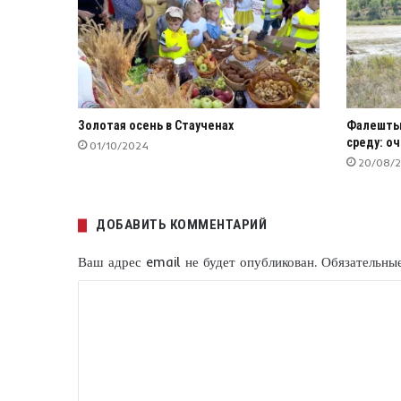
Золотая осень в Стаученах
Фалешты
среду: о
01/10/2024
20/08/
ДОБАВИТЬ КОММЕНТАРИЙ
Ваш адрес email не будет опубликован.
Обязательны
К
о
м
м
е