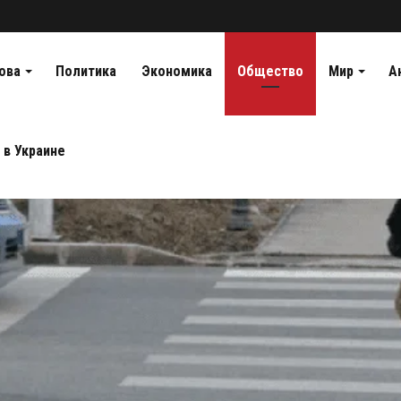
ова
Политика
Экономика
Общество
Мир
А
 в Украине