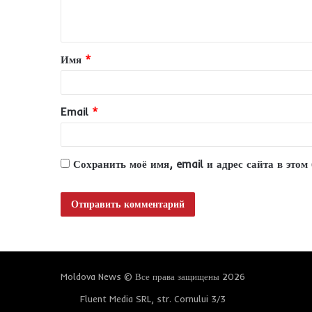
н
т
Имя
*
а
р
и
Email
*
й
*
Сохранить моё имя, email и адрес сайта в это
Moldova News © Все права защищены 2026
Fluent Media SRL, str. Cornului 3/3