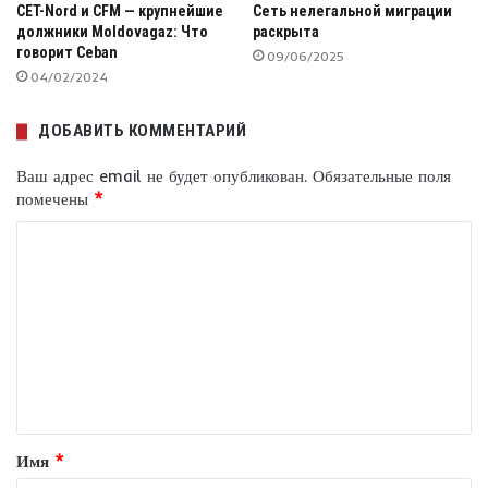
CET-Nord и CFM — крупнейшие
Сеть нелегальной миграции
должники Moldovagaz: Что
раскрыта
говорит Ceban
09/06/2025
04/02/2024
ДОБАВИТЬ КОММЕНТАРИЙ
Ваш адрес email не будет опубликован.
Обязательные поля
помечены
*
К
о
м
м
е
н
т
Имя
*
а