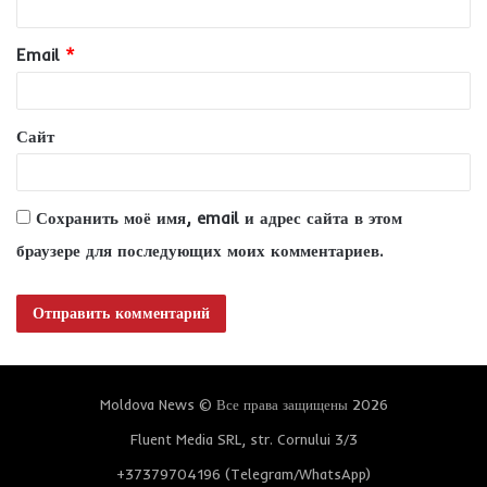
р
и
Email
*
й
*
Сайт
Сохранить моё имя, email и адрес сайта в этом
браузере для последующих моих комментариев.
Moldova News © Все права защищены 2026
Fluent Media SRL, str. Cornului 3/3
+37379704196 (Telegram/WhatsApp)