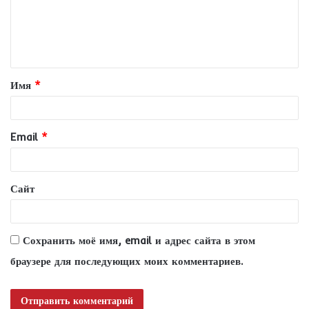
м
е
н
т
Имя
*
а
р
и
Email
*
й
*
Сайт
Сохранить моё имя, email и адрес сайта в этом
браузере для последующих моих комментариев.