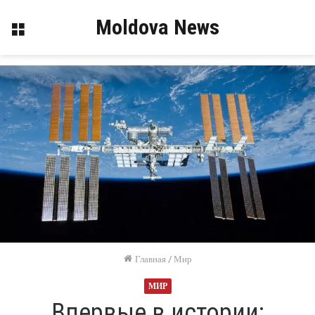
Moldova News
Меню
Главная
/
Мир
МИР
Впервые в истории: