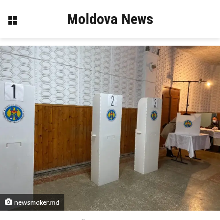
Moldova News
Меню
newsmaker.md