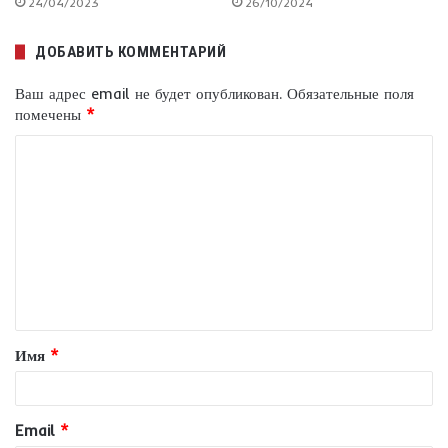
24/04/2023
26/10/2024
ДОБАВИТЬ КОММЕНТАРИЙ
Ваш адрес email не будет опубликован.
Обязательные поля
помечены
*
К
о
м
м
е
н
т
Имя
*
а
р
и
Email
*