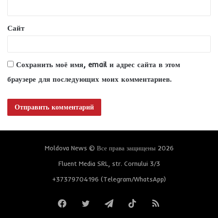
й
*
Сайт
Сохранить моё имя, email и адрес сайта в этом
браузере для последующих моих комментариев.
Moldova News © Все права защищены 2026
Fluent Media SRL, str. Cornului 3/3
+37379704196 (Telegram/WhatsApp)
Facebook
Twitter
Telegram
TikTok
RSS