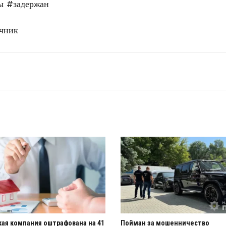
ы
#задержан
чник
ая компания оштрафована на 41
Пойман за мошенничество