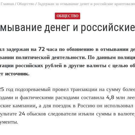
Главная
/
Общество
/
Задержан за отмывание денег и российские криптовал
ОБЩЕСТВО
тмывание денег и российски
л задержан на 72 часа по обвинению в отмывании де
вании политической деятельности. По данным полици
тации российских рублей в другие валюты с целью о
ет
источник
.
5 год подозреваемый провел транзакции на сумму боле
дами и фактическими расходами составила 4,8 млн леев.
еские кампании, а для поездок в Россию он использова
зультате 24 обысков следователи изъяли суммы в валюте
ументы.