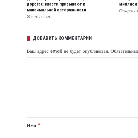
дорогах: власти призывают к
миллион
максимальной осторожности
14/11/2
15/02/2026
ДОБАВИТЬ КОММЕНТАРИЙ
Ваш адрес email не будет опубликован.
Обязательны
К
о
м
м
е
н
т
Имя
*
а
р