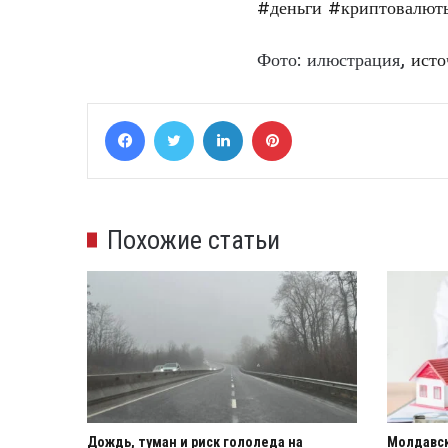
#деньги
#криптовалют
Фото: илюстрация,
исто
Facebook
Twitter
LinkedIn
Pinterest
Похожие статьи
Дождь, туман и риск гололеда на
Молдавск