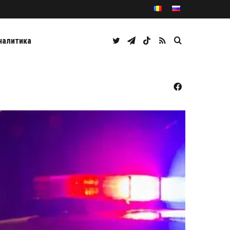
Twitter
Telegram
TikTok
RSS
Caută
налитика
Facebook