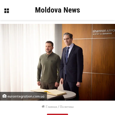
Moldova News
Меню
eurointegration.com.ua
Главная
/
Политика