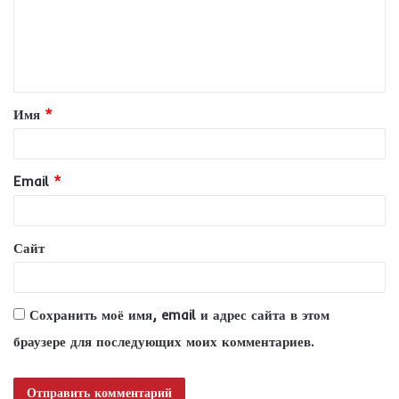
м
е
н
т
Имя
*
а
р
и
Email
*
й
*
Сайт
Сохранить моё имя, email и адрес сайта в этом
браузере для последующих моих комментариев.