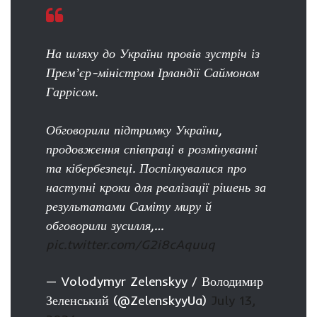
На шляху до України провів зустріч із
Премʼєр-міністром Ірландії Саймоном
Гаррісом.
Обговорили підтримку України,
продовження співпраці в розмінуванні
та кібербезпеці. Поспілкувалися про
наступні кроки для реалізації рішень за
результатами Саміту миру й
обговорили зусилля,…
pic.twitter.com/G2i8cAquuq
— Volodymyr Zelenskyy / Володимир
Зеленський (@ZelenskyyUa)
July 13,