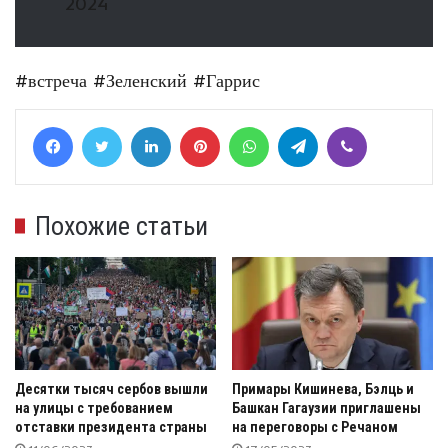
2024
#встреча
#Зеленский
#Гаррис
Facebook
Twitter
LinkedIn
Pinterest
WhatsApp
Telegram
Viber
Похожие статьи
Десятки тысяч сербов вышли
Примары Кишинева, Бэлць и
на улицы с требованием
Башкан Гагаузии приглашены
отставки президента страны
на переговоры с Речаном