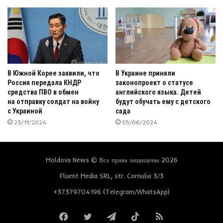
В Южной Корее заявили, что
В Украине приняли
Россия передала КНДР
законопроект о статусе
средства ПВО в обмен
английского языка. Детей
на отправку солдат на войну
будут обучать ему с детского
с Украиной
сада
23/11/2024
05/06/2024
Moldova News © Все права защищены 2026
Fluent Media SRL, str. Cornului 3/3
+37379704196 (Telegram/WhatsApp)
Facebook
Twitter
Telegram
TikTok
RSS