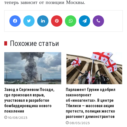
теперь зависит от позиции Москвы.
Facebook
Twitter
LinkedIn
Pinterest
WhatsApp
Telegram
Viber
Похожие статьи
Завод в Сергиевом Посаде,
Парламент Грузии одобрил
где произошел взрыв,
законопроект
участвовал в разработке
об «иноагентах». В центре
бомбардировщика нового
Тбилиси — массовая акция
поколения
протеста, полиция жестко
разгоняет демонстрантов
10/08/2023
08/03/2023