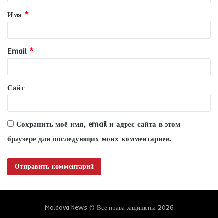
т
Имя
*
а
р
и
Email
*
й
*
Сайт
Сохранить моё имя, email и адрес сайта в этом
браузере для последующих моих комментариев.
Moldova News © Все права защищены 2026