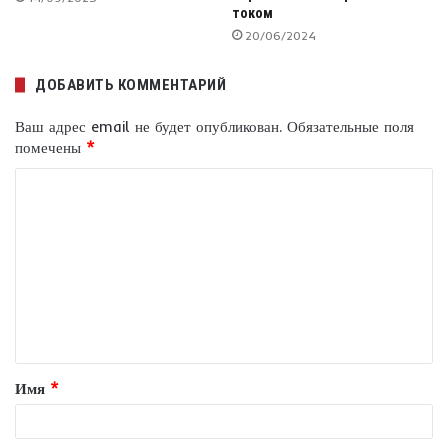
током
20/06/2024
ДОБАВИТЬ КОММЕНТАРИЙ
Ваш адрес email не будет опубликован.
Обязательные поля
помечены
*
К
о
м
м
е
н
т
Имя
*
а
р