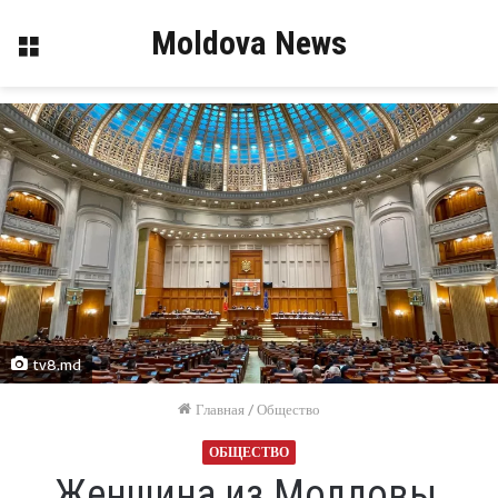
Moldova News
Меню
tv8.md
Главная
/
Общество
ОБЩЕСТВО
Женщина из Молдовы,