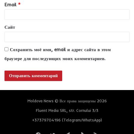
и
Email
*
й
*
Сайт
Сохранить моё имя, email и адрес сайта в этом
браузере для последующих моих комментариев.
Moldova News © Все права защищены 2026
Fluent Media SRL, str. Cornului 3/3
+37379704196 (Telegram/WhatsApp)