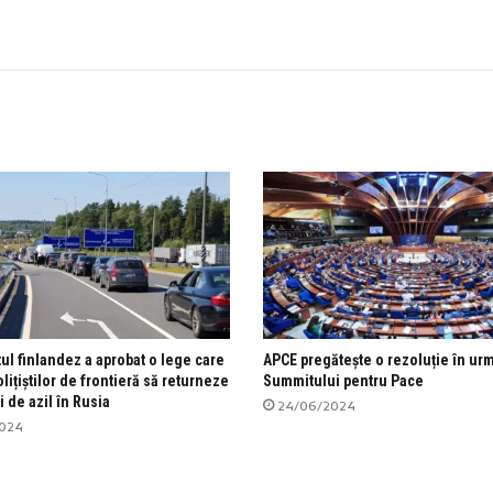
ul finlandez a aprobat o lege care
APCE pregătește o rezoluție în ur
lițiștilor de frontieră să returneze
Summitului pentru Pace
ii de azil în Rusia
24/06/2024
2024