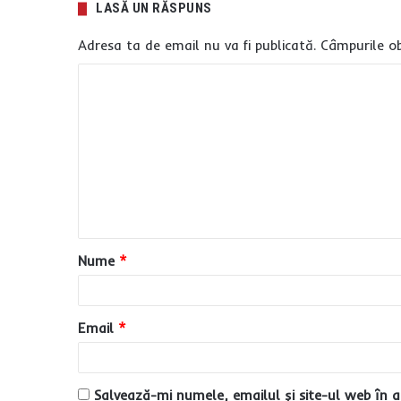
LASĂ UN RĂSPUNS
Adresa ta de email nu va fi publicată.
Câmpurile ob
C
o
m
e
n
t
a
Nume
*
r
i
u
Email
*
*
Salvează-mi numele, emailul și site-ul web în a