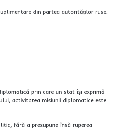
 suplimentare din partea autorităților ruse.
plomatică prin care un stat își exprimă
lui, activitatea misiunii diplomatice este
olitic, fără a presupune însă ruperea