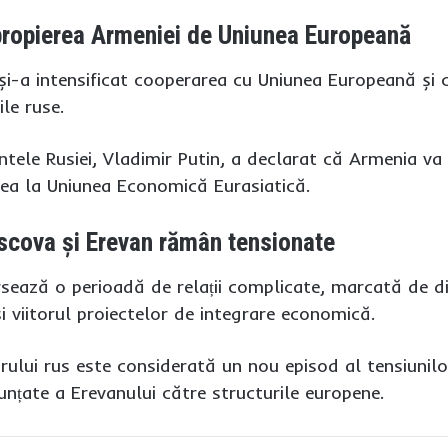
propierea Armeniei de Uniunea Europeană
 și-a intensificat cooperarea cu Uniunea Europeană și c
ile ruse.
intele Rusiei, Vladimir Putin, a declarat că Armenia va 
rea la Uniunea Economică Eurasiatică.
oscova și Erevan rămân tensionate
sează o perioadă de relații complicate, marcată de div
i viitorul proiectelor de integrare economică.
ui rus este considerată un nou episod al tensiunilor
unțate a Erevanului către structurile europene.