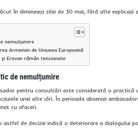
făcut în dimineața zilei de 30 mai, fără alte explicații
de nemulțumire
erea Armeniei de Uniunea Europeană
a și Erevan rămân tensionate
tic de nemulțumire
dor pentru consultări este considerată o practică di
țiunile unei alte țări. În perioada absenței ambasadoru
nat cu afaceri.
o astfel de decizie indică o deteriorare a dialogului p