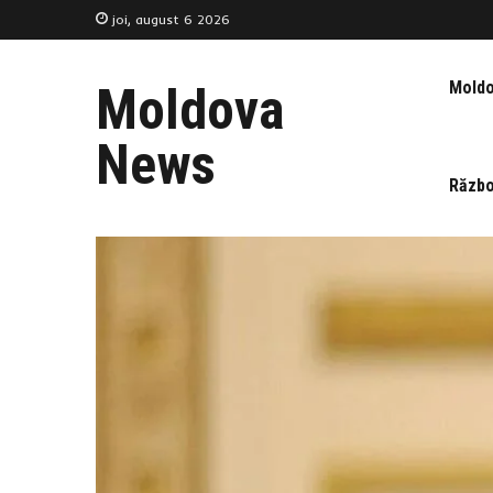
joi, august 6 2026
Mold
Moldova
News
Războ