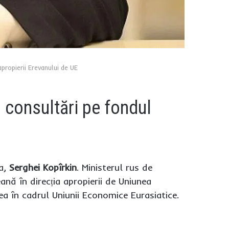
ropierii Erevanului de UE
 consultări pe fondul
ia,
Serghei Kopîrkin
. Ministerul rus de
nă în direcția apropierii de Uniunea
a în cadrul Uniunii Economice Eurasiatice.