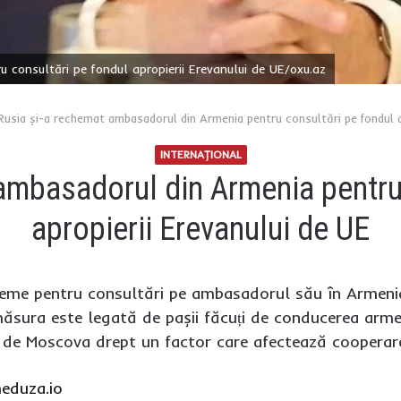
 consultări pe fondul apropierii Erevanului de UE/oxu.az
Rusia și-a rechemat ambasadorul din Armenia pentru consultări pe fondul ap
INTERNAŢIONAL
ambasadorul din Armenia pentru
apropierii Erevanului de UE
cheme pentru consultări pe ambasadorul său în Armen
ăsura este legată de pașii făcuți de conducerea armea
 de Moscova drept un factor care afectează cooperare
eduza.io