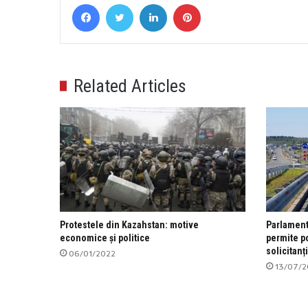
Facebook
Twitter
LinkedIn
Pinterest
Related Articles
Protestele din Kazahstan: motive
Parlament
economice și politice
permite po
solicitanț
06/01/2022
13/07/