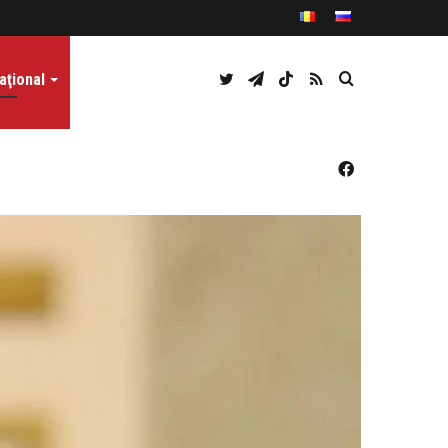
Twitter
Telegram
TikTok
RSS
Caută
aţional
Facebook