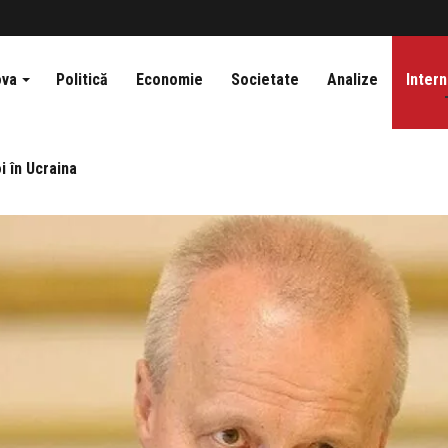
ova
Politică
Economie
Societate
Analize
Intern
i în Ucraina