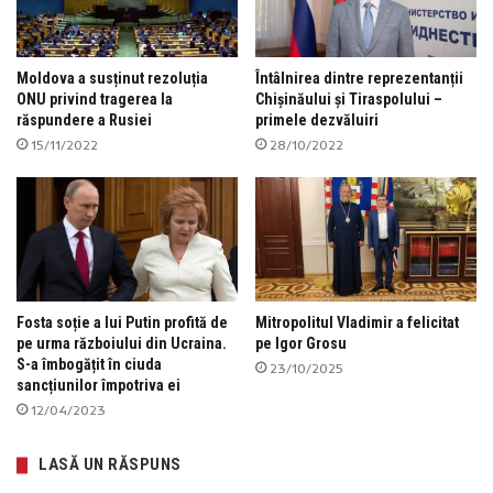
Moldova a susținut rezoluția
Întâlnirea dintre reprezentanții
ONU privind tragerea la
Chișinăului și Tiraspolului –
răspundere a Rusiei
primele dezvăluiri
15/11/2022
28/10/2022
Fosta soție a lui Putin profită de
Mitropolitul Vladimir a felicitat
pe urma războiului din Ucraina.
pe Igor Grosu
S-a îmbogățit în ciuda
23/10/2025
sancțiunilor împotriva ei
12/04/2023
LASĂ UN RĂSPUNS