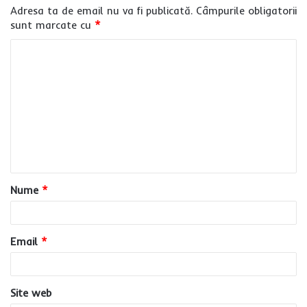
Adresa ta de email nu va fi publicată.
Câmpurile obligatorii
sunt marcate cu
*
C
o
m
e
n
t
a
Nume
*
r
i
u
Email
*
*
Site web