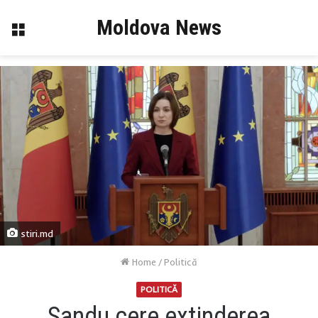
Moldova News
Menu
stiri.md
Home
/
Politică
POLITICĂ
Sandu cere extinderea