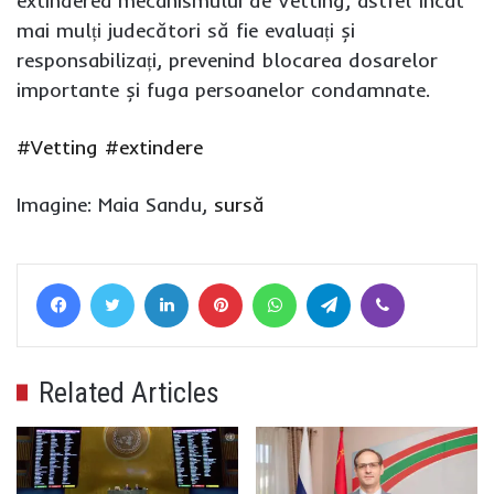
extinderea mecanismului de Vetting, astfel încât
mai mulți judecători să fie evaluați și
responsabilizați, prevenind blocarea dosarelor
importante și fuga persoanelor condamnate.
#Vetting
#extindere
Imagine: Maia Sandu,
sursă
Facebook
Twitter
LinkedIn
Pinterest
WhatsApp
Telegram
Viber
Related Articles